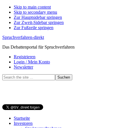
Skip to main content
Skip to secondary menu
Zur Hauptsidebar springen
Zur Zweit-Sidebar springen
Zur Fußzeile springen
Spruchverfahren-direkt
Das Debattenportal für Spruchverfahren
Registrieren
Login / Mein Konto
Newsletter
Search
the
site
...
Startseite
Investoren