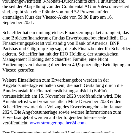
volumengewichteten 3-Monats-Durchschnittskurs. Für Aktionäre,
die seit der Abspaltung von der Continental AG in Vitesco investiert
sind, ergibt sich eine Prämie von rund 52 Prozent auf den
erstmaligen Kurs der Vitesco-Aktie von 59,80 Euro am 16.
September 2021.
Schaeffler hat ein umfangreiches Finanzierungspaket arrangiert, das
eine Brückenfinanzierung für das Erwerbsangebot einschließt. Das
Finanzierungspaket ist vollständig von Bank of America, BNP
Parisbas und Citigroup zugesagt, die als Finanzberater für Schaeffler
agieren. Schaeffler hat mit der IHO Holding, der strategischen
Management-Holding der Schaeffler-Familie, eine Nicht-
Andienungsvereinbarung über deren 49,9-prozentige Beteiligung an
Vitesco getroffen.
Weitere Einzelheiten zum Erwerbsangebot werden in der
Angebotsunterlage enthalten sein, die nach Gestattung durch die
Bundesanstalt für Finanzdienstleistungsaufsicht (BaFin)
voraussichtlich am 15. November 2023 veröffentlicht wird. Die
Annahmefrist wird voraussichtlich Mitte Dezember 2023 enden.
Schaeffler erwartet den Vollzug des Erwerbsangebots im Januar
2024. Die Angebotsunterlage sowie weitere Informationen zum
Erwerbsangebot werden auf der folgenden Internetseite
veröffentlicht:
www.strongertogether24.com
.
Das Erwerbsangebot wird keiner Mindestannahmeschwelle